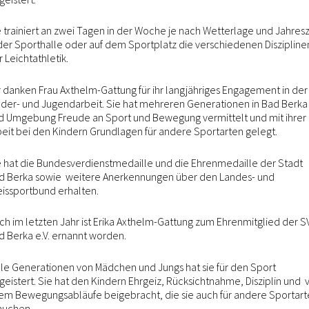
e trainiert an zwei Tagen in der Woche je nach Wetterlage und Jahresz
 der Sporthalle oder auf dem Sportplatz die verschiedenen Diszipline
 Leichtathletik.
r danken Frau Axthelm-Gattung für ihr langjähriges Engagement in der
nder- und Jugendarbeit. Sie hat mehreren Generationen in Bad Berka
d Umgebung Freude an Sport und Bewegung vermittelt und mit ihrer
beit bei den Kindern Grundlagen für andere Sportarten gelegt.
e hat die Bundesverdienstmedaille und die Ehrenmedaille der Stadt
d Berka sowie weitere Anerkennungen über den Landes- und
eissportbund erhalten.
ch im letzten Jahr ist Erika Axthelm-Gattung zum Ehrenmitglied der S
d Berka e.V. ernannt worden.
ele Generationen von Mädchen und Jungs hat sie für den Sport
geistert. Sie hat den Kindern Ehrgeiz, Rücksichtnahme, Disziplin und 
lem Bewegungsabläufe beigebracht, die sie auch für andere Sportar
auchen.