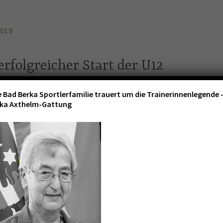
019
 erfolgreicher Start der U12
rinnen in Landesmeisterschaft
e Bad Berka Sportlerfamilie trauert um die Trainerinnenlegende 
ika Axthelm-Gattung
ten unsere jüngsten Volleyballerinnen in den Spielbetrieb
erschaft des TVV. Mit großer Aufregung fuhren wir in die
 Sportgymnasium nach Erfurt ohne zu wissen, was uns
 spielerisch mithalten können.
schaft spielen insgesamt 20 Mannschaften aufgeteilt in 5
er Gegner waren die Mädels des SWE Volleyteam I. In einem
rloren wir knapp mit 1:2 und nur einem Punkt Unterschied