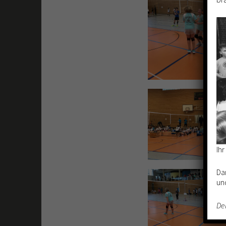
Ih
Da
un
De