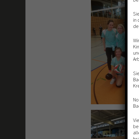
Si
in
der
Wi
Ki
un
Ar
Si
Ba
Kr
No
Ba
Vi
be
al
br