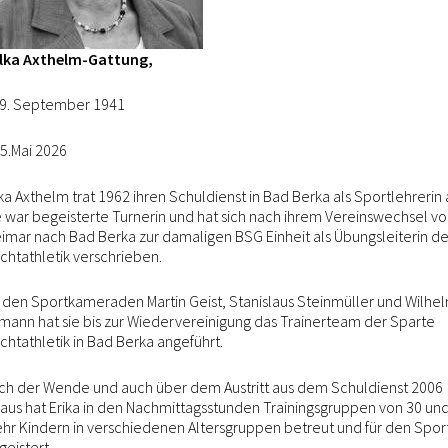
atz. Nach einer kurzen Verschnaufpause und dem Ablegen
den die weiteren Spiele gegen den 1. Sonneberger VC 04 II
ilka Axthelm-Gattung,
 VC Gotha II souverän 2:0 gewonnen.
09. September 1941
 haben sowohl technisch als auch taktisch gezeigt, was sie
cht nur das eigene Trainerteam beeindruckt. Gleich den
5.Mai 2026
em 1. Platz der Staffel abzuschließen ist ein sehr großer
ika Axthelm trat 1962 ihren Schuldienst in Bad Berka als Sportlehrerin 
nd die Mädels stolz sein können.
e war begeisterte Turnerin und hat sich nach ihrem Vereinswechsel v
imar nach Bad Berka zur damaligen BSG Einheit als Übungsleiterin de
ichtathletik verschrieben.
, Mitte Januar in Suhl, warten andere Gegner und wir
greich die Heimreise antreten zu können.
t den Sportkameraden Martin Geist, Stanislaus Steinmüller und Wilhe
mann hat sie bis zur Wiedervereinigung das Trainerteam der Sparte
ichtathletik in Bad Berka angeführt.
eiter hart zu trainieren und den Spaß am Spiel hochzuhalten.
ch der Wende und auch über dem Austritt aus dem Schuldienst 2006
Spiel…
naus hat Erika in den Nachmittagsstunden Trainingsgruppen von 30 un
hr Kindern in verschiedenen Altersgruppen betreut und für den Spor
geistert.