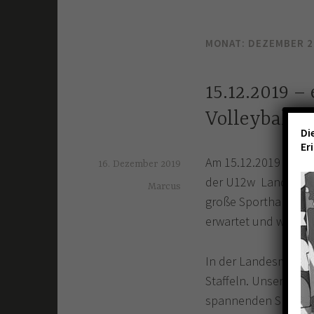
MONAT:
DEZEMBER 2
15.12.2019 –
Volleyballe
Di
Er
Am 15.12.2019 starte
16. Dezember 2019
der U12w Landesmeist
Marcus
große Sporthalle am
erwartet und wie wir
In der Landesmeister
Staffeln. Unser erst
spannenden Spiel ve