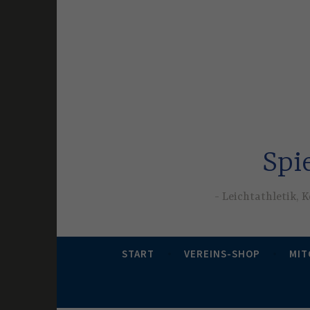
Zum
Inhalt
springen
Spi
Leichtathletik, K
START
VEREINS-SHOP
MIT