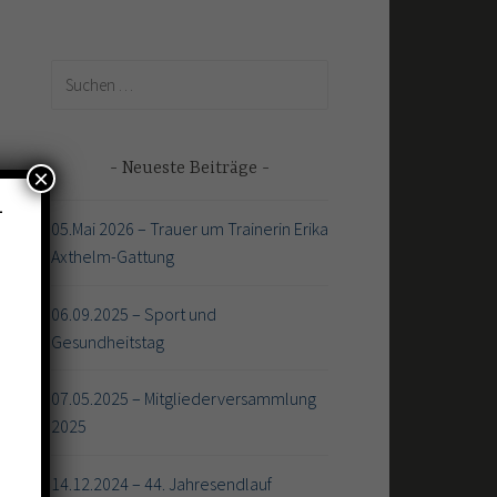
Suchen
nach:
Neueste Beiträge
×
–
05.Mai 2026 – Trauer um Trainerin Erika
Axthelm-Gattung
06.09.2025 – Sport und
Gesundheitstag
07.05.2025 – Mitgliederversammlung
2025
14.12.2024 – 44. Jahresendlauf