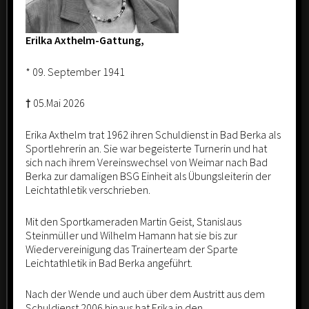
Erilka Axthelm-Gattung,
* 09. September 1941
†
05.Mai 2026
LEBENSWERK
Erika Axthelm trat 1962 ihren Schuldienst in Bad Berka als
Sportlehrerin an. Sie war begeisterte Turnerin und hat
sich nach ihrem Vereinswechsel von Weimar nach Bad
Fast jeder Bad Berkaer kennt Sie. Seit über 50 Jahren steht
Berka zur damaligen BSG Einheit als Übungsleiterin der
Ihr Name eng verbunden mit der Leichtathletik in Bad
Leichtathletik verschrieben.
Berka, da ist es nicht verwunderlich, dass teils 3(!)
Generationen durch ihre sportlichen Hände gingen. In ein
Mit den Sportkameraden Martin Geist, Stanislaus
Steinmüller und Wilhelm Hamann hat sie bis zur
paar Tagen wird Erika Axthelm-Gattung 80 Jahre jung.
Wiedervereinigung das Trainerteam der Sparte
Trotzdem steht sie mehrmals in der Woche mit ihren
Leichtathletik in Bad Berka angeführt.
Schützlinge in der Sporthalle oder dem Sportplatz und
begeistert die Kinder und Jugendlichen. Für ihr Engagement
Nach der Wende und auch über dem Austritt aus dem
ist Erika mit der Auszeichnung „Lebenswerk“ durch den KSB
Schuldienst 2006 hinaus hat Erika in den