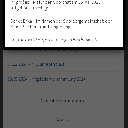
Ihr großes Herz für den Sport hat am 05. Mai 2026
Neueste Beiträge
aufgehört zu schlagen.
05.Mai 2026 – Trauer um Trainerin Erika Axthelm-Gattung
Danke Erika – im Namen der Sportlergemeinschaft der
Stadt Bad Berka und Umgebung.
06.09.2025 – Sport und Gesundheitstag
Der Vorstand der Spielvereinigung Bad Berka e.V
.
07.05.2025 – Mitgliederversammlung 2025
14.12.2024 – 44. Jahresendlauf
29.05.2024 – Mitgliederversammlung 2024
Neueste Kommentare
Archiv