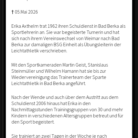
der U16w der SV Bad Berka, sichterten sich die Spielerinnen
um Trainer Jörg Bley den Kreismeistertitel.
†
05.Mai 2026
Erika Axthelm trat 1962 ihren Schuldienst in Bad Berka als
Sportlehrerin an. Sie war begeisterte Turnerin und hat
sich nach ihrem Vereinswechsel von Weimar nach Bad
Ergebnisse vom 04.02.2023
Berka zur damaligen BSG Einheit als Übungsleiterin der
Leichtathletik verschrieben.
An insgesamt 3 Spieltagen gaben die Mädels keinen Satz ab
und gewannen alle Spiele souverän mit 2:0.
Mit den Sportkameraden Martin Geist, Stanislaus
Steinmüller und Wilhelm Hamann hat sie bis zur
Wiedervereinigung das Trainerteam der Sparte
Leichtathletik in Bad Berka angeführt.
Tabelle vor dem letzten Spieltag (ohne Bad Berkaer
Nach der Wende und auch über dem Austritt aus dem
Beteiligung) Stand 04.02.2023
Schuldienst 2006 hinaus hat Erika in den
Herzlichen Glückwunsch und weiter so!
Nachmittagsstunden Trainingsgruppen von 30 und mehr
Kindern in verschiedenen Altersgruppen betreut und für
den Sport begeistert.
U 16 weiblich – Spielvereinigung Bad Berka e.V. (sv-
badberka.de)
Sie trainiert an zwei Tagen in der Woche je nach