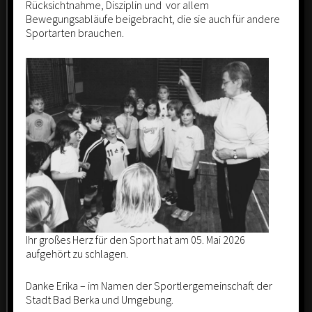
14.12.2024 – 44. Jahresendlauf
Rücksichtnahme, Disziplin und vor allem
Bewegungsabläufe beigebracht, die sie auch für andere
Sportarten brauchen.
29.05.2024 – Mitgliederversammlung 2024
Neueste Kommentare
Archiv
Mai 2026
August 2025
Ihr großes Herz für den Sport hat am 05. Mai 2026
Mai 2025
aufgehört zu schlagen.
Oktober 2024
Danke Erika – im Namen der Sportlergemeinschaft der
Stadt Bad Berka und Umgebung.