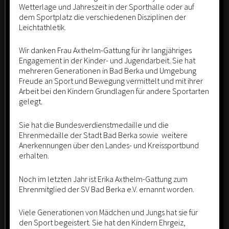
Wetterlage und Jahreszeit in der Sporthalle oder auf
dem Sportplatz die verschiedenen Disziplinen der
Leichtathletik.
Wir danken Frau Axthelm-Gattung für ihr langjähriges
Engagement in der Kinder- und Jugendarbeit. Sie hat
mehreren Generationen in Bad Berka und Umgebung
Suchen
Freude an Sport und Bewegung vermittelt und mit ihrer
Arbeit bei den Kindern Grundlagen für andere Sportarten
nach:
gelegt.
Neueste Beiträge
Sie hat die Bundesverdienstmedaille und die
Ehrenmedaille der Stadt Bad Berka sowie weitere
Anerkennungen über den Landes- und Kreissportbund
05.Mai 2026 – Trauer um Trainerin Erika Axthelm-Gattung
erhalten.
06.09.2025 – Sport und Gesundheitstag
Noch im letzten Jahr ist Erika Axthelm-Gattung zum
Ehrenmitglied der SV Bad Berka e.V. ernannt worden.
07.05.2025 – Mitgliederversammlung 2025
Viele Generationen von Mädchen und Jungs hat sie für
den Sport begeistert. Sie hat den Kindern Ehrgeiz,